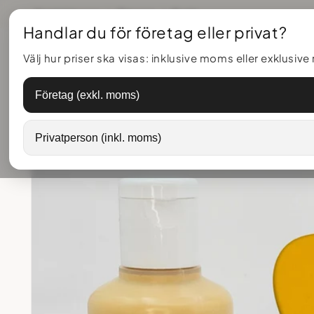
vidare
Kontakta oss
Om oss
Frakt
till
Handlar du för företag eller privat?
innehåll
Välj hur priser ska visas: inklusive moms eller exklusiv
Företag (exkl. moms)
Privatperson (inkl. moms)
Gå vidare till
produktinformation