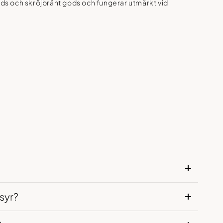
ods och skröjbränt gods och fungerar utmärkt vid
syr?