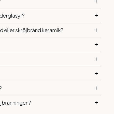
?
nderglasyr?
d eller skröjbränd keramik?
?
öjbränningen?