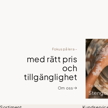
Fokus på lera –
med rätt pris
och
tillgänglighet
Spana in v
Om oss
Stengo
Sortiment
Kundservic