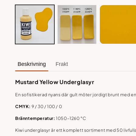
Öppna
mediet
1
i
modalfönster
Beskrivning
Frakt
Mustard Yellow Underglasyr
En sofistikerad nyans där gult möter jordigt brunt med en 
CMYK:
9 / 30 / 100 / 0
Bränntemperatur:
1050–1260 °C
Kiwi underglasyr är ett komplett sortiment med 50 livf