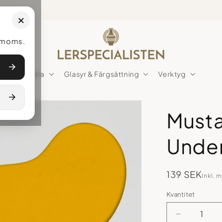
e moms.
Lera
Glasyr & Färgsättning
Verktyg
Musta
Under
139 SEK
Inkl. 
Kvantitet
Kvantitet
Minska