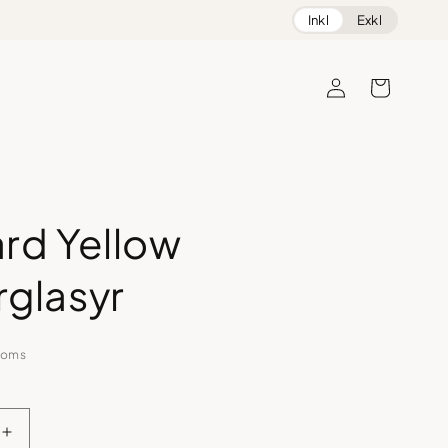
Inkl
Exkl
Logga
Varukorg
in
rd Yellow
glasyr
moms
Öka