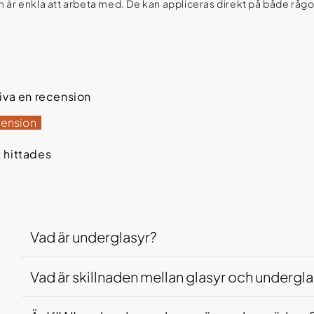
om är enkla att arbeta med. De kan appliceras direkt på både råg
riva en recension
cension
 hittades
Vad är underglasyr?
Vad är skillnaden mellan glasyr och undergla