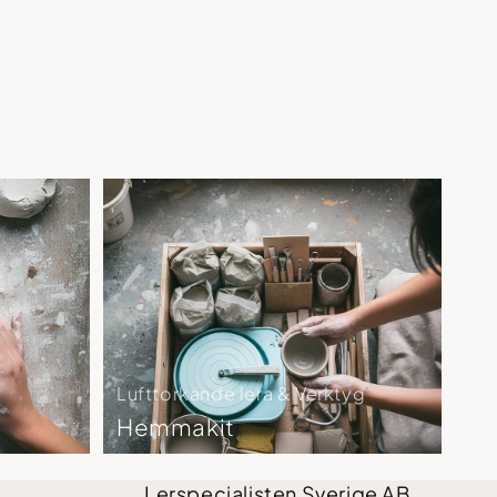
Lufttorkande lera & Verktyg
Hemmakit
Lerspecialisten Sverige AB