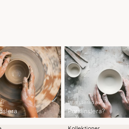
år
Intresserad av
dslera
Porslinslera?
e
Kollektioner