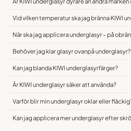
Är KIWI underglasyr dyrare än andra märken
Vid vilken temperatur ska jag bränna KIWI u
När ska jag applicera underglasyr – på obrän
Behöver jag klar glasyr ovanpå underglasyr?
Kan jag blanda KIWI underglasyrfärger?
Är KIWI underglasyr säker att använda?
Varför blir min underglasyr oklar eller fläckig
Kan jag applicera mer underglasyr efter skr