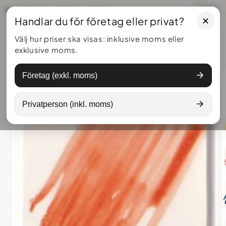
vidare
Kontakta oss
Om oss
Frakt
Inkl
Exkl
till
Handlar du för företag eller privat?
innehåll
Varukorg
Välj hur priser ska visas: inklusive moms eller
exklusive moms.
 vidare till
Företag (exkl. moms)
oduktinformation
Privatperson (inkl. moms)