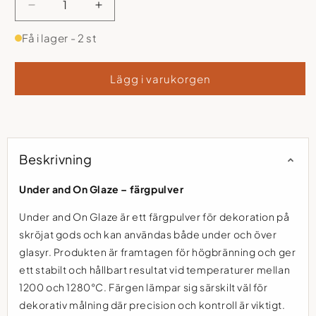
Minska
Öka
kvantitet
kvantitet
Få i lager
-
2
st
för
för
Under
Under
and
and
Lägg i varukorgen
on
on
Glaze
Glaze
Basic
Basic
06
06
Beskrivning
Under and On Glaze – färgpulver
Under and On Glaze är ett färgpulver för dekoration på
skröjat gods och kan användas både under och över
glasyr. Produkten är framtagen för högbränning och ger
ett stabilt och hållbart resultat vid temperaturer mellan
1200 och 1280°C. Färgen lämpar sig särskilt väl för
dekorativ målning där precision och kontroll är viktigt.