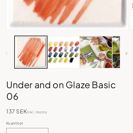
Öppna
Ö
mediet
m
1
2
i
i
modalfönster
m
Under and on Glaze Basic
06
137 SEK
Inkl. moms
Kvantitet
Kvantitet