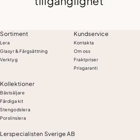
tillgänglighet
Intresserad av
Lufttorkande lera & Verktyg
Stengodslera
Porslinslera?
Hemmakit
Sortiment
Kundservice
Lera
Kontakta
Glasyr & Färgsättning
Om oss
Verktyg
Fraktpriser
Prisgaranti
Kollektioner
Bästsäljare
Färdiga kit
Stengodslera
Porslinslera
Lerspecialisten Sverige AB